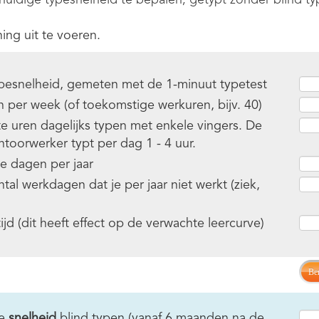
huidige typesnelheid te bepalen, getypt zonder blind ty
ing uit te voeren.
ypesnelheid, gemeten met de 1-minuut typetest
n per week (of toekomstige werkuren, bijv. 40)
te uren dagelijks typen met enkele vingers. De
toorwerker typt per dag 1 - 4 uur.
je dagen per jaar
tal werkdagen dat je per jaar niet werkt (ziek,
tijd (dit heeft effect op de verwachte leercurve)
Be
te
snelheid
blind typen (vanaf 6 maanden na de