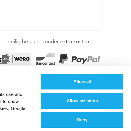
veilig betalen, zonder extra kosten
Allow all
its use and 
Allow selection
s to show 
kies, Google 
Typespelletjes
est
Blind typen
Deny
gsrecht
De typecursus