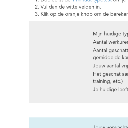
Doe eerst de
1 minuut typetest
om je 
Vul dan de witte velden in.
Klik op de oranje knop om de bereken
Mijn huidige t
Aantal werkure
Aantal geschat
gemiddelde kan
Jouw aantal vri
Het geschat aan
training, etc.)
Je huidige leef
Jouw verwach