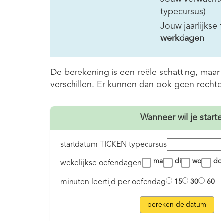
typecursus)
Jouw jaarlijkse
werkdagen
De berekening is een reële schatting, maa
verschillen. Er kunnen dan ook geen rech
Wanneer wil je start
startdatum TICKEN typecursus
ma
di
wo
d
wekelijkse oefendagen
minuten leertijd per oefendag
15
30
60
bereken de datum