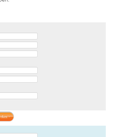
pen.
reken >