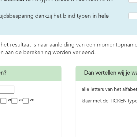
 tijdsbesparing dankzij het blind typen
in hele
r het resultaat is naar aanleiding van een momentopnam
ten aan de berekening worden verleend.
en?
Dan vertellen wij je w
alle letters van het alfab
o
vr
za
zo
klaar met de TICKEN typ