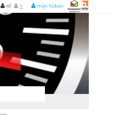
nl
fr
mijn ticken