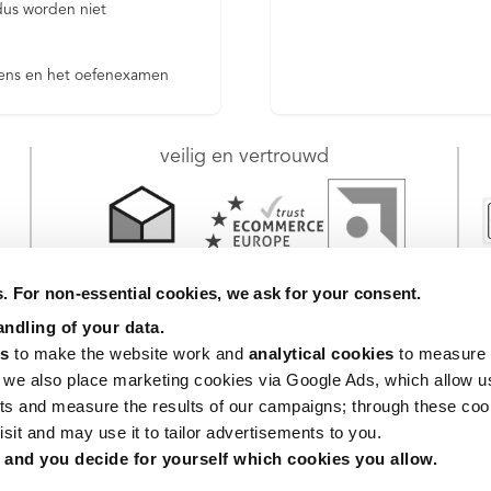
 dus worden niet
ekens en het oefenexamen
veilig en vertrouwd
. For non-essential cookies, we ask for your consent.
ndling of your data.
es
 to make the website work and 
analytical cookies
 to measure 
Snel naar:
, we also place marketing cookies via Google Ads, which allow u
ts and measure the results of our campaigns; through these coo
Skinny Typehelp®
FAQ
lingen
Dyslexie
123-Typet
sit and may use it to tailor advertisements to you.
Prijs en Garantie
herroepin
, and you decide for yourself which cookies you allow.