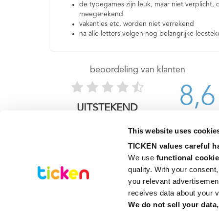
de typegames zijn leuk, maar niet verplicht,
meegerekend
vakanties etc. worden niet verrekend
na alle letters volgen nog belangrijke leest
beoordeling van klanten
8,6
UITSTEKEND
Beoordelingen worden verzameld via Kiyoh: alleen
This website uses cookies
klanten die een aankoop hebben gedaan kunnen een
review plaatsen. Zie:
TICKEN values careful ha
https://www.kiyoh.com/reviews/1051070/ticken_be
We use 
functional cooki
quality. With your consent
you relevant advertisemen
Inschrijven typecursus
Contact
Bedrijven typecursus
Klantbeoorde
receives data about your vi
School typecursus
Typediploma
We do not sell your data